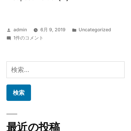
投
カ
admin
6月 9, 2019
Uncategorized
稿
Hello
テ
1件のコメント
者:
world!
ゴ
へ
リ
の
ー:
検
索:
最近の投稿