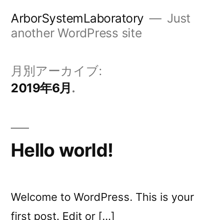
コ
ArborSystemLaboratory
Just
ン
another WordPress site
テ
ン
月別アーカイブ:
ツ
2019年6月
へ
ス
キ
Hello world!
ッ
プ
Welcome to WordPress. This is your
first post. Edit or […]